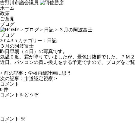
吉野川市議会議員
ホーム
政策
ご意見
ブログ
>
ブログ
>
日記
> ３月の阿波富士
ブログ
2014.3.5
カテゴリー：
日記
３月の阿波富士
昨日早朝（４日）の写真です。
気温０度。霜が降りていましたが、景色は抜群でした。ＰＭ２
近日、パソコンの買い換えをする予定ですので、ブログをご覧
< 前の記事：
学校再編計画に思う
次の記事：
市道認定視察
>
コメント
0 件
コメントをどうぞ
コメント
※