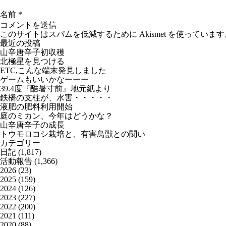
名前
*
このサイトはスパムを低減するために Akismet を使っています
最近の投稿
山辛唐辛子初収穫
北極星を見つける
ETC,こんな端末発見しました
ゲームもいいかなーーー
39.4度『酷暑寸前』地元紙より
鉄橋の支柱が、水害・・・・・
液肥の肥料利用開始
庭のミカン、今年はどうかな？
山辛唐辛子の成長
トウモロコシ栽培と、有害鳥獣との闘い
カテゴリー
日記
(1,817)
活動報告
(1,366)
2026
(23)
2025
(159)
2024
(126)
2023
(227)
2022
(200)
2021
(111)
2020
(88)