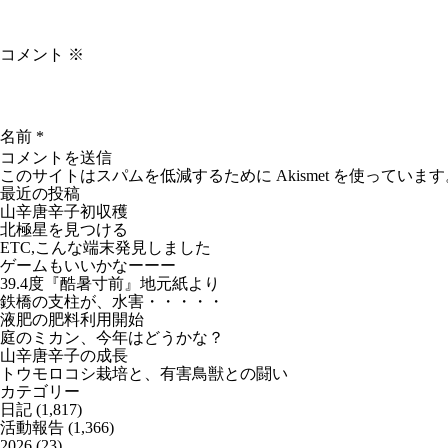
コメント
※
名前
*
このサイトはスパムを低減するために Akismet を使っています
最近の投稿
山辛唐辛子初収穫
北極星を見つける
ETC,こんな端末発見しました
ゲームもいいかなーーー
39.4度『酷暑寸前』地元紙より
鉄橋の支柱が、水害・・・・・
液肥の肥料利用開始
庭のミカン、今年はどうかな？
山辛唐辛子の成長
トウモロコシ栽培と、有害鳥獣との闘い
カテゴリー
日記
(1,817)
活動報告
(1,366)
2026
(23)