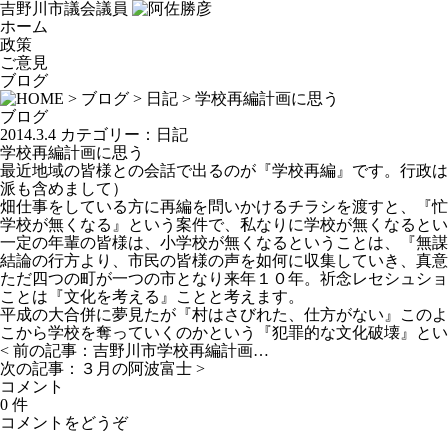
吉野川市議会議員
ホーム
政策
ご意見
ブログ
>
ブログ
>
日記
> 学校再編計画に思う
ブログ
2014.3.4
カテゴリー：
日記
学校再編計画に思う
最近地域の皆様との会話で出るのが『学校再編』です。行政は
派も含めまして）
畑仕事をしている方に再編を問いかけるチラシを渡すと、『忙
学校が無くなる』という案件で、私なりに学校が無くなるとい
一定の年輩の皆様は、小学校が無くなるということは、『無謀
結論の行方より、市民の皆様の声を如何に収集していき、真意
ただ四つの町が一つの市となり来年１０年。祈念レセシュショ
ことは『文化を考える』ことと考えます。
平成の大合併に夢見たが『村はさびれた、仕方がない』このよ
こから学校を奪っていくのかという『犯罪的な文化破壊』とい
< 前の記事：
吉野川市学校再編計画…
次の記事：
３月の阿波富士
>
コメント
0 件
コメントをどうぞ