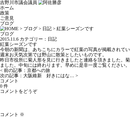
吉野川市議会議員
ホーム
政策
ご意見
ブログ
>
ブログ
>
日記
> 紅葉シーズンです
ブログ
2015.11.6
カテゴリー：
日記
紅葉シーズンです
今朝の新聞は、あちこちにカラーで紅葉の写真が掲載されてい
週末お天気次第では野山に散策としたいものです。
昨日市役所に菊人形を見に行きましたと連絡を頂きました。菊
ました。中旬には終わります。早めに是非一度ご覧ください。
< 前の記事：
京都への旅
次の記事：
大阪維新 好きにはな…
>
コメント
0 件
コメントをどうぞ
コメント
※