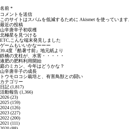
名前
*
このサイトはスパムを低減するために Akismet を使っています
最近の投稿
山辛唐辛子初収穫
北極星を見つける
ETC,こんな端末発見しました
ゲームもいいかなーーー
39.4度『酷暑寸前』地元紙より
鉄橋の支柱が、水害・・・・・
液肥の肥料利用開始
庭のミカン、今年はどうかな？
山辛唐辛子の成長
トウモロコシ栽培と、有害鳥獣との闘い
カテゴリー
日記
(1,817)
活動報告
(1,366)
2026
(23)
2025
(159)
2024
(126)
2023
(227)
2022
(200)
2021
(111)
2020
(88)