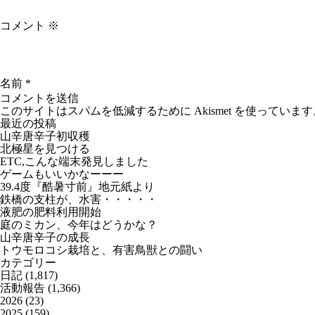
コメント
※
名前
*
このサイトはスパムを低減するために Akismet を使っています
最近の投稿
山辛唐辛子初収穫
北極星を見つける
ETC,こんな端末発見しました
ゲームもいいかなーーー
39.4度『酷暑寸前』地元紙より
鉄橋の支柱が、水害・・・・・
液肥の肥料利用開始
庭のミカン、今年はどうかな？
山辛唐辛子の成長
トウモロコシ栽培と、有害鳥獣との闘い
カテゴリー
日記
(1,817)
活動報告
(1,366)
2026
(23)
2025
(159)