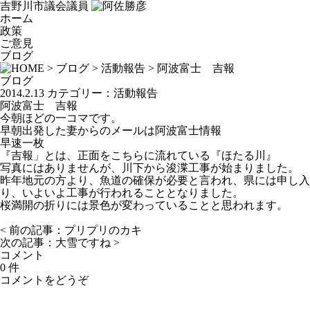
吉野川市議会議員
ホーム
政策
ご意見
ブログ
>
ブログ
>
活動報告
> 阿波富士 吉報
ブログ
2014.2.13
カテゴリー：
活動報告
阿波富士 吉報
今朝ほどの一コマです。
早朝出発した妻からのメールは阿波富士情報
早速一枚
『吉報」とは、正面をこちらに流れている『ほたる川』
写真にはありませんが、川下から浚渫工事が始まりました。
昨年地元の方より、魚道の確保が必要と言われ、県には申し入
り、いよいよ工事が行われることとなりました。
桜満開の折りには景色が変わっていることと思われます。
< 前の記事：
プリプリのカキ
次の記事：
大雪ですね
>
コメント
0 件
コメントをどうぞ