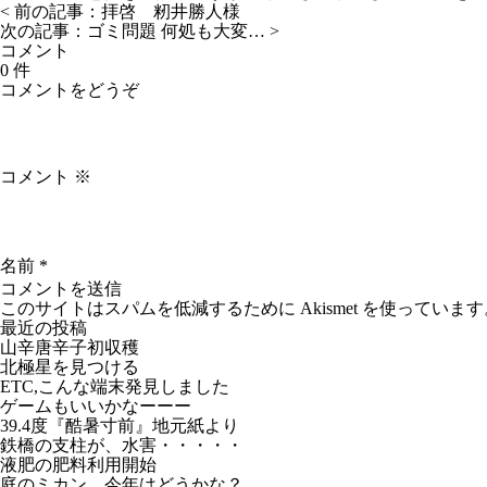
< 前の記事：
拝啓 籾井勝人様
次の記事：
ゴミ問題 何処も大変…
>
コメント
0 件
コメントをどうぞ
コメント
※
名前
*
このサイトはスパムを低減するために Akismet を使っています
最近の投稿
山辛唐辛子初収穫
北極星を見つける
ETC,こんな端末発見しました
ゲームもいいかなーーー
39.4度『酷暑寸前』地元紙より
鉄橋の支柱が、水害・・・・・
液肥の肥料利用開始
庭のミカン、今年はどうかな？