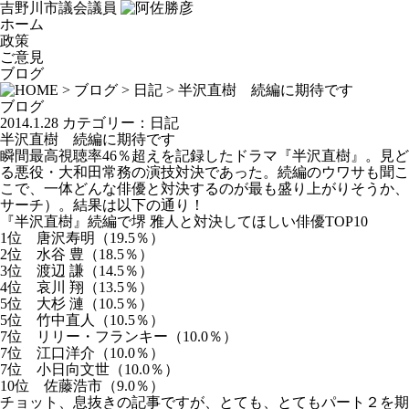
吉野川市議会議員
ホーム
政策
ご意見
ブログ
>
ブログ
>
日記
> 半沢直樹 続編に期待です
ブログ
2014.1.28
カテゴリー：
日記
半沢直樹 続編に期待です
瞬間最高視聴率46％超えを記録したドラマ『半沢直樹』。見
る悪役・大和田常務の演技対決であった。続編のウワサも聞こ
こで、一体どんな俳優と対決するのが最も盛り上がりそうか、2
サーチ）。結果は以下の通り！
『半沢直樹』続編で堺 雅人と対決してほしい俳優TOP10
1位 唐沢寿明（19.5％）
2位 水谷 豊（18.5％）
3位 渡辺 謙（14.5％）
4位 哀川 翔（13.5％）
5位 大杉 漣（10.5％）
5位 竹中直人（10.5％）
7位 リリー・フランキー（10.0％）
7位 江口洋介（10.0％）
7位 小日向文世（10.0％）
10位 佐藤浩市（9.0％）
チョット、息抜きの記事ですが、とても、とてもパート２を期