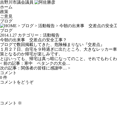
吉野川市議会議員
ホーム
政策
ご意見
ブログ
>
ブログ
>
活動報告
> 今朝の出来事 交差点の安全
ブログ
2014.1.27
カテゴリー：
活動報告
今朝の出来事 交差点の安全工事？
ブログで数回掲載してきた、危険極まりない『交差点』
１月２７日、自宅を９時過ぎに出たところ、大きなレッカー車
策となるのか帰宅が楽しみです。
とはいっても、帰宅は真っ暗になってのこと。それでもわくわ
< 前の記事：
寒中 ペタンクの大会…
次の記事：
関係者の皆様に感謝申…
>
コメント
0 件
コメントをどうぞ
コメント
※