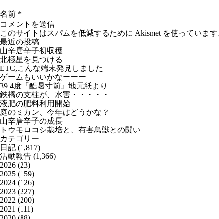
名前
*
このサイトはスパムを低減するために Akismet を使っています
最近の投稿
山辛唐辛子初収穫
北極星を見つける
ETC,こんな端末発見しました
ゲームもいいかなーーー
39.4度『酷暑寸前』地元紙より
鉄橋の支柱が、水害・・・・・
液肥の肥料利用開始
庭のミカン、今年はどうかな？
山辛唐辛子の成長
トウモロコシ栽培と、有害鳥獣との闘い
カテゴリー
日記
(1,817)
活動報告
(1,366)
2026
(23)
2025
(159)
2024
(126)
2023
(227)
2022
(200)
2021
(111)
2020
(88)