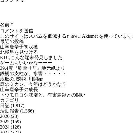
コメント
※
名前
*
このサイトはスパムを低減するために Akismet を使っています
最近の投稿
山辛唐辛子初収穫
北極星を見つける
ETC,こんな端末発見しました
ゲームもいいかなーーー
39.4度『酷暑寸前』地元紙より
鉄橋の支柱が、水害・・・・・
液肥の肥料利用開始
庭のミカン、今年はどうかな？
山辛唐辛子の成長
トウモロコシ栽培と、有害鳥獣との闘い
カテゴリー
日記
(1,817)
活動報告
(1,366)
2026
(23)
2025
(159)
2024
(126)
2023
(227)