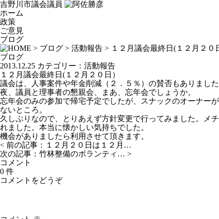
吉野川市議会議員
ホーム
政策
ご意見
ブログ
>
ブログ
>
活動報告
> １２月議会最終日(１２月２０
ブログ
2013.12.25
カテゴリー：
活動報告
１２月議会最終日(１２月２０日）
議会は、人事案件や年金削減（２．５％）の賛否もありました
夜、議員と理事者の懇親会、まあ、忘年会でしょうか。
忘年会のみの参加で帰宅予定でしたが、スナックのオーナーが
ないところ。
久しぶりなので、とりあえず方針変更で行ってみました。メチ
れました。本当に懐かしい気持ちでした。
機会がありましたら利用させて頂きます。
< 前の記事：
１２月２０日は１２月…
次の記事：
竹林整備のボランティ…
>
コメント
0 件
コメントをどうぞ