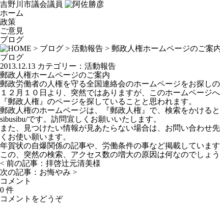
吉野川市議会議員
ホーム
政策
ご意見
ブログ
>
ブログ
>
活動報告
> 郵政人権ホームページのご案
ブログ
2013.12.13
カテゴリー：
活動報告
郵政人権ホームページのご案内
郵政労働者の人権を守る全国連絡会のホームページをお探しの
１２月１０日より、突然ではありますが、このホームページへ
『郵政人権』のページを探していることと思われます。
郵政人権のホームページは、『郵政人権』で、検索をかけると見つけることがで
sibusibu/です。訪問宜しくお願いいたします。
また、見つけたい情報が見あたらない場合は、お問い合わせ先
くお使い願います。
年賀状の自爆関係の記事や、労働条件の事など掲載しています
この、突然の検索、アクセス数の増大の原因は何なのでしょう
< 前の記事：
拝啓辻元清美様
次の記事：
お悔やみ
>
コメント
0 件
コメントをどうぞ