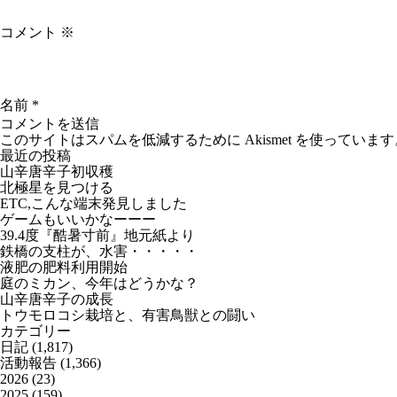
コメント
※
名前
*
このサイトはスパムを低減するために Akismet を使っています
最近の投稿
山辛唐辛子初収穫
北極星を見つける
ETC,こんな端末発見しました
ゲームもいいかなーーー
39.4度『酷暑寸前』地元紙より
鉄橋の支柱が、水害・・・・・
液肥の肥料利用開始
庭のミカン、今年はどうかな？
山辛唐辛子の成長
トウモロコシ栽培と、有害鳥獣との闘い
カテゴリー
日記
(1,817)
活動報告
(1,366)
2026
(23)
2025
(159)