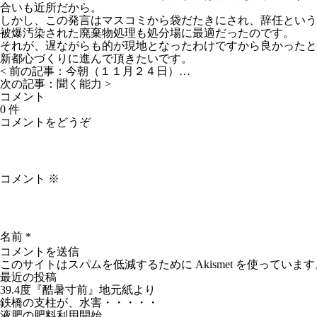
合いも近所だから。
しかし、この発言はマスコミから袋だたきにされ、辞任という
被爆汚染された廃棄物処理も処分場に最適だったのです。
それが、遅ながらも的が現地となったわけですから良かったと
新都心づくりに進んで頂きたいです。
< 前の記事：
今朝（１１月２４日）…
次の記事：
聞く能力
>
コメント
0 件
コメントをどうぞ
コメント
※
名前
*
このサイトはスパムを低減するために Akismet を使っています
最近の投稿
39.4度『酷暑寸前』地元紙より
鉄橋の支柱が、水害・・・・・
液肥の肥料利用開始