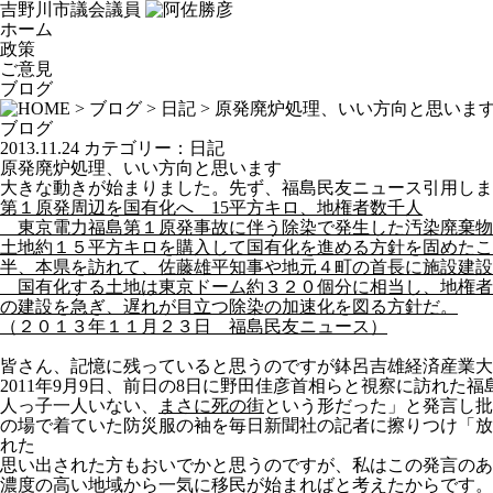
吉野川市議会議員
ホーム
政策
ご意見
ブログ
>
ブログ
>
日記
> 原発廃炉処理、いい方向と思いま
ブログ
2013.11.24
カテゴリー：
日記
原発廃炉処理、いい方向と思います
大きな動きが始まりました。先ず、福島民友ニュース引用しま
第１原発周辺を国有化へ 15
平方キロ、地権者数千人
東京電力福島第１原発事故に伴う除染で発生した汚染廃棄物
土地約１５平方キロを購入して国有化を進める方針を固めたこ
半、本県を訪れて、佐藤雄平知事や地元４町の首長に施設建設
国有化する土地は東京ドーム約３２０個分に相当し、地権者
の建設を急ぎ、遅れが目立つ除染の加速化を図る方針だ。
（２０１３年１１月２３日 福島民友ニュース）
皆さん、記憶に残っていると思うのですが鉢呂吉雄経済産業大
2011年9月9日、前日の8日に野田佳彦首相らと視察に訪れ
人っ子一人いない、
まさに死の街
という形だった」と発言し批
の場で着ていた防災服の袖を毎日新聞社の記者に擦りつけ「放
れた
思い出された方もおいでかと思うのですが、私はこの発言のあ
濃度の高い地域から一気に移民が始まればと考えたからです。