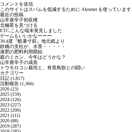
このサイトはスパムを低減するために Akismet を使っています
最近の投稿
山辛唐辛子初収穫
北極星を見つける
ETC,こんな端末発見しました
ゲームもいいかなーーー
39.4度『酷暑寸前』地元紙より
鉄橋の支柱が、水害・・・・・
液肥の肥料利用開始
庭のミカン、今年はどうかな？
山辛唐辛子の成長
トウモロコシ栽培と、有害鳥獣との闘い
カテゴリー
日記
(1,817)
活動報告
(1,366)
2026
(23)
2025
(159)
2024
(126)
2023
(227)
2022
(200)
2021
(111)
2020
(88)
2019
(287)
2018
(285)