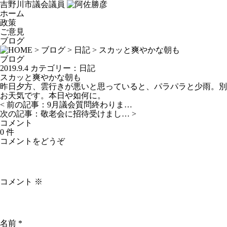
吉野川市議会議員
ホーム
政策
ご意見
ブログ
>
ブログ
>
日記
> スカッと爽やかな朝も
ブログ
2019.9.4
カテゴリー：
日記
スカッと爽やかな朝も
昨日夕方、雲行きが悪いと思っていると、パラパラと少雨。別
お天気です。本日や如何に。
< 前の記事：
9月議会質問終わりま…
次の記事：
敬老会に招待受けまし…
>
コメント
0 件
コメントをどうぞ
コメント
※
名前
*