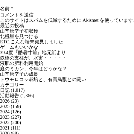
名前
*
このサイトはスパムを低減するために Akismet を使っています
最近の投稿
山辛唐辛子初収穫
北極星を見つける
ETC,こんな端末発見しました
ゲームもいいかなーーー
39.4度『酷暑寸前』地元紙より
鉄橋の支柱が、水害・・・・・
液肥の肥料利用開始
庭のミカン、今年はどうかな？
山辛唐辛子の成長
トウモロコシ栽培と、有害鳥獣との闘い
カテゴリー
日記
(1,817)
活動報告
(1,366)
2026
(23)
2025
(159)
2024
(126)
2023
(227)
2022
(200)
2021
(111)
2020
(88)