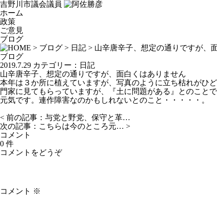
吉野川市議会議員
ホーム
政策
ご意見
ブログ
>
ブログ
>
日記
> 山辛唐辛子、想定の通りですが、
ブログ
2019.7.29
カテゴリー：
日記
山辛唐辛子、想定の通りですが、面白くはありません
本年は３か所に植えていますが、写真のように立ち枯れがひど
門家に見てもらっていますが、『土に問題がある』とのことで
元気です。連作障害なのかもしれないとのこと・・・・・。
< 前の記事：
与党と野党、保守と革…
次の記事：
こちらは今のところ元…
>
コメント
0 件
コメントをどうぞ
コメント
※