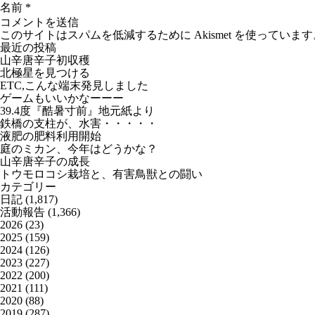
名前
*
このサイトはスパムを低減するために Akismet を使っています
最近の投稿
山辛唐辛子初収穫
北極星を見つける
ETC,こんな端末発見しました
ゲームもいいかなーーー
39.4度『酷暑寸前』地元紙より
鉄橋の支柱が、水害・・・・・
液肥の肥料利用開始
庭のミカン、今年はどうかな？
山辛唐辛子の成長
トウモロコシ栽培と、有害鳥獣との闘い
カテゴリー
日記
(1,817)
活動報告
(1,366)
2026
(23)
2025
(159)
2024
(126)
2023
(227)
2022
(200)
2021
(111)
2020
(88)
2019
(287)