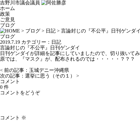
吉野川市議会議員
ホーム
政策
ご意見
ブログ
>
ブログ
>
日記
> 言論封じの『不公平』日刊ゲンダ
ブログ
2019.7.19
カテゴリー：
日記
言論封じの『不公平』日刊ゲンダイ
日刊ゲンダイが詳細を記事にしていましたので、切り抜いてみ
原では、『マスク』が、配布されるのでは・・・・・？？？
< 前の記事：
玉城デニー沖縄県
次の記事：
選挙に思う（その１）
>
コメント
0 件
コメントをどうぞ
コメント
※