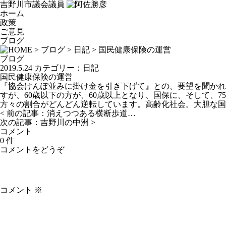
吉野川市議会議員
ホーム
政策
ご意見
ブログ
>
ブログ
>
日記
> 国民健康保険の運営
ブログ
2019.5.24
カテゴリー：
日記
国民健康保険の運営
『協会けんぽ並みに掛け金を引き下げて』との、要望を聞かれ
すが、60歳以下の方が、60歳以上となり、国保に、そして、
方々の割合がどんどん逆転しています。高齢化社会。大胆な国
< 前の記事：
消えつつある横断歩道…
次の記事：
吉野川の中洲
>
コメント
0 件
コメントをどうぞ
コメント
※