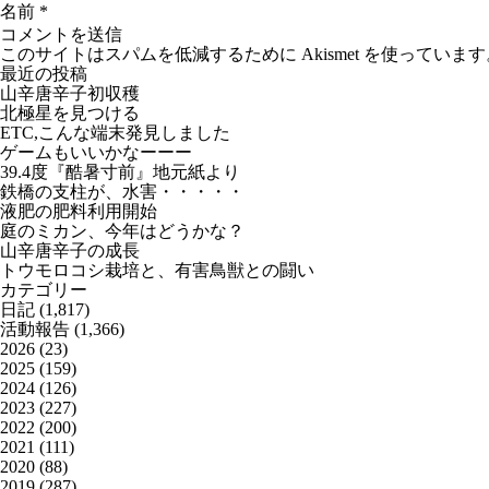
名前
*
このサイトはスパムを低減するために Akismet を使っています
最近の投稿
山辛唐辛子初収穫
北極星を見つける
ETC,こんな端末発見しました
ゲームもいいかなーーー
39.4度『酷暑寸前』地元紙より
鉄橋の支柱が、水害・・・・・
液肥の肥料利用開始
庭のミカン、今年はどうかな？
山辛唐辛子の成長
トウモロコシ栽培と、有害鳥獣との闘い
カテゴリー
日記
(1,817)
活動報告
(1,366)
2026
(23)
2025
(159)
2024
(126)
2023
(227)
2022
(200)
2021
(111)
2020
(88)
2019
(287)