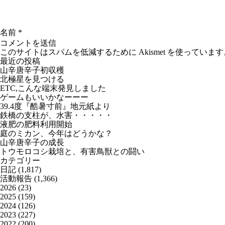
名前
*
このサイトはスパムを低減するために Akismet を使っています
最近の投稿
山辛唐辛子初収穫
北極星を見つける
ETC,こんな端末発見しました
ゲームもいいかなーーー
39.4度『酷暑寸前』地元紙より
鉄橋の支柱が、水害・・・・・
液肥の肥料利用開始
庭のミカン、今年はどうかな？
山辛唐辛子の成長
トウモロコシ栽培と、有害鳥獣との闘い
カテゴリー
日記
(1,817)
活動報告
(1,366)
2026
(23)
2025
(159)
2024
(126)
2023
(227)
2022
(200)