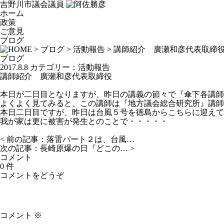
吉野川市議会議員
ホーム
政策
ご意見
ブログ
>
ブログ
>
活動報告
> 講師紹介 廣瀬和彦代表取締
ブログ
2017.8.8
カテゴリー：
活動報告
講師紹介 廣瀬和彦代表取締役
本日が二日目となりますが、昨日の講義の節々で『傘下各講
よくよく見てみると、この講師は『地方議会総合研究所』講師
本日二日目ですが、昨日は台風５号を徳島からこちらに迎えて
我が家は更に被害が発生とのことで・・・・・
< 前の記事：
落雷パート２は、台風…
次の記事：
長崎原爆の日『どこの…
>
コメント
0 件
コメントをどうぞ
コメント
※