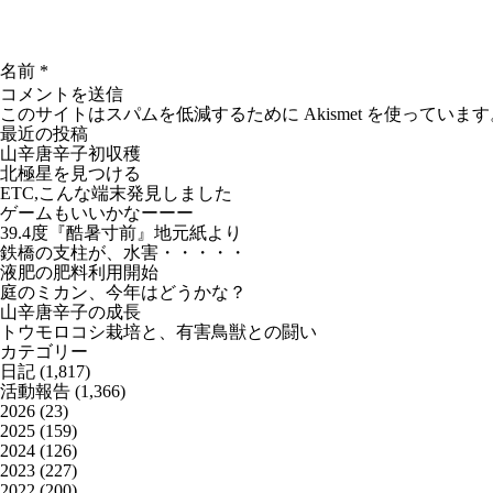
名前
*
このサイトはスパムを低減するために Akismet を使っています
最近の投稿
山辛唐辛子初収穫
北極星を見つける
ETC,こんな端末発見しました
ゲームもいいかなーーー
39.4度『酷暑寸前』地元紙より
鉄橋の支柱が、水害・・・・・
液肥の肥料利用開始
庭のミカン、今年はどうかな？
山辛唐辛子の成長
トウモロコシ栽培と、有害鳥獣との闘い
カテゴリー
日記
(1,817)
活動報告
(1,366)
2026
(23)
2025
(159)
2024
(126)
2023
(227)
2022
(200)