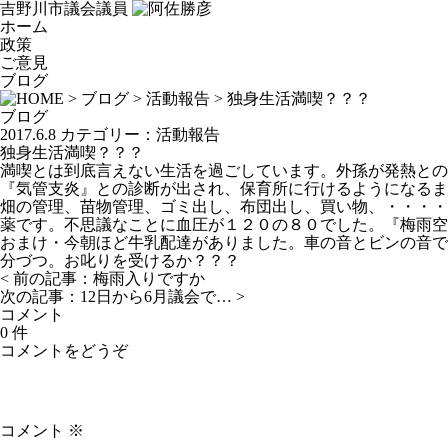
吉野川市議会議員
ホーム
政策
ご意見
ブログ
>
ブログ
>
活動報告
> 独身生活満喫？？？
ブログ
2017.6.8
カテゴリー：
活動報告
独身生活満喫？？？
満喫とは到底言えない生活を過ごしています。外孫が発熱との
『気管支炎』との診断が出され、保育所に行けるようになるま
畑の管理、苗物管理、ゴミ出し、布団出し、買い物、・・・・
薬です。不思議なことに血圧が１２０の８０でした。『梅雨空
おまけ・今朝ほど牛乳配達がありました。車の音とビンの音で
分づつ。お叱りを受けるか？？？
< 前の記事：
梅雨入りですか
次の記事：
12日から6月議会で…
>
コメント
0 件
コメントをどうぞ
コメント
※