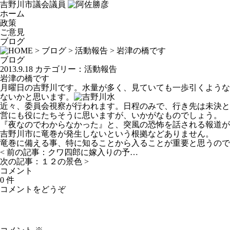
吉野川市議会議員
ホーム
政策
ご意見
ブログ
>
ブログ
>
活動報告
> 岩津の橋です
ブログ
2013.9.18
カテゴリー：
活動報告
岩津の橋です
月曜日の吉野川です。水量が多く、見ていても一歩引くような
ないかと思います。
近々、委員会視察が行われます。日程のみで、行き先は未決と
営にも役にたちそうに思いますが、いかがなものでしょう。
『夜なのでわからなかった』と、突風の恐怖を話される報道が
吉野川市に竜巻が発生しないという根拠などありません。
竜巻に備える事、特に知ることから入ることが重要と思うので
< 前の記事：
クワ四郎に嫁入りの予…
次の記事：
１２の景色
>
コメント
0 件
コメントをどうぞ