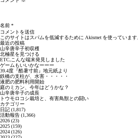
コメント
※
名前
*
このサイトはスパムを低減するために Akismet を使っています
最近の投稿
山辛唐辛子初収穫
北極星を見つける
ETC,こんな端末発見しました
ゲームもいいかなーーー
39.4度『酷暑寸前』地元紙より
鉄橋の支柱が、水害・・・・・
液肥の肥料利用開始
庭のミカン、今年はどうかな？
山辛唐辛子の成長
トウモロコシ栽培と、有害鳥獣との闘い
カテゴリー
日記
(1,817)
活動報告
(1,366)
2026
(23)
2025
(159)
2024
(126)
2023
(227)