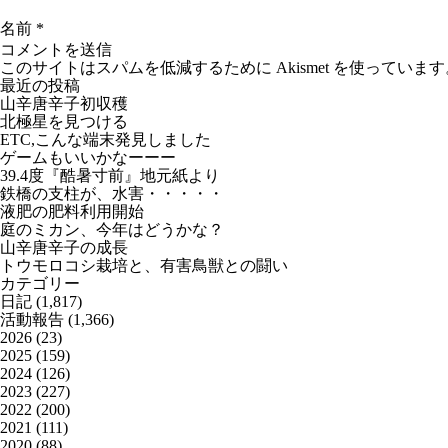
名前
*
このサイトはスパムを低減するために Akismet を使っています
最近の投稿
山辛唐辛子初収穫
北極星を見つける
ETC,こんな端末発見しました
ゲームもいいかなーーー
39.4度『酷暑寸前』地元紙より
鉄橋の支柱が、水害・・・・・
液肥の肥料利用開始
庭のミカン、今年はどうかな？
山辛唐辛子の成長
トウモロコシ栽培と、有害鳥獣との闘い
カテゴリー
日記
(1,817)
活動報告
(1,366)
2026
(23)
2025
(159)
2024
(126)
2023
(227)
2022
(200)
2021
(111)
2020
(88)