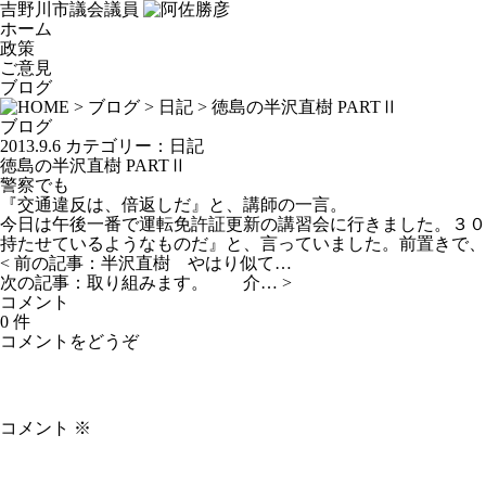
吉野川市議会議員
ホーム
政策
ご意見
ブログ
>
ブログ
>
日記
> 徳島の半沢直樹 PARTⅡ
ブログ
2013.9.6
カテゴリー：
日記
徳島の半沢直樹 PARTⅡ
警察でも
『交通違反は、倍返しだ』と、講師の一言。
今日は午後一番で運転免許証更新の講習会に行きました。３０
持たせているようなものだ』と、言っていました。前置きで、
< 前の記事：
半沢直樹 やはり似て…
次の記事：
取り組みます。 介…
>
コメント
0 件
コメントをどうぞ
コメント
※