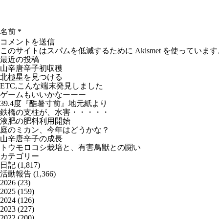
名前
*
このサイトはスパムを低減するために Akismet を使っています
最近の投稿
山辛唐辛子初収穫
北極星を見つける
ETC,こんな端末発見しました
ゲームもいいかなーーー
39.4度『酷暑寸前』地元紙より
鉄橋の支柱が、水害・・・・・
液肥の肥料利用開始
庭のミカン、今年はどうかな？
山辛唐辛子の成長
トウモロコシ栽培と、有害鳥獣との闘い
カテゴリー
日記
(1,817)
活動報告
(1,366)
2026
(23)
2025
(159)
2024
(126)
2023
(227)
2022
(200)