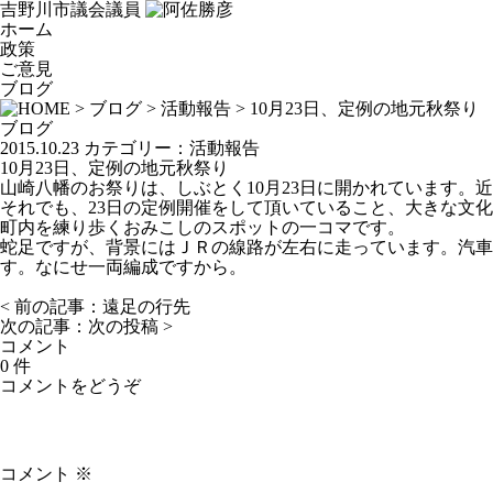
吉野川市議会議員
ホーム
政策
ご意見
ブログ
>
ブログ
>
活動報告
> 10月23日、定例の地元秋祭り
ブログ
2015.10.23
カテゴリー：
活動報告
10月23日、定例の地元秋祭り
山崎八幡のお祭りは、しぶとく10月23日に開かれています
それでも、23日の定例開催をして頂いていること、大きな文
町内を練り歩くおみこしのスポットの一コマです。
蛇足ですが、背景にはＪＲの線路が左右に走っています。汽車
す。なにせ一両編成ですから。
< 前の記事：
遠足の行先
次の記事：
次の投稿
>
コメント
0 件
コメントをどうぞ
コメント
※