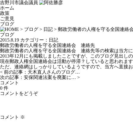
吉野川市議会議員
ホーム
政策
ご意見
ブログ
>
ブログ
>
日記
> 郵政労働者の人権を守る全国連絡
ブログ
2015.8.19
カテゴリー：
日記
郵政労働者の人権を守る全国連絡会 連絡先
郵政労働者の人権を守る全国連絡会 連絡先等の検索は当方に
2013年12月にも掲載しましたことですが、このブログ見出
現在郵政人権全国連絡会は活動が停滞？していると思われます
ただ、連絡網はしっかりしているようですので、当方へ直接お
< 前の記事：
天木直人さんのブログ…
次の記事：
安保関連法案を廃案に…
>
コメント
0 件
コメントをどうぞ
コメント
※