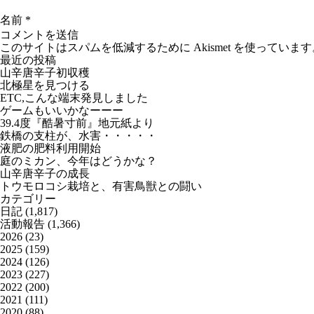
名前
*
このサイトはスパムを低減するために Akismet を使っています
最近の投稿
山辛唐辛子初収穫
北極星を見つける
ETC,こんな端末発見しました
ゲームもいいかなーーー
39.4度『酷暑寸前』地元紙より
鉄橋の支柱が、水害・・・・・
液肥の肥料利用開始
庭のミカン、今年はどうかな？
山辛唐辛子の成長
トウモロコシ栽培と、有害鳥獣との闘い
カテゴリー
日記
(1,817)
活動報告
(1,366)
2026
(23)
2025
(159)
2024
(126)
2023
(227)
2022
(200)
2021
(111)
2020
(88)