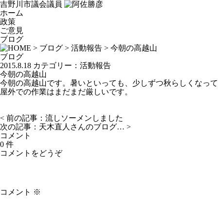
吉野川市議会議員
ホーム
政策
ご意見
ブログ
>
ブログ
>
活動報告
> 今朝の高越山
ブログ
2015.8.18
カテゴリー：
活動報告
今朝の高越山
今朝の高越山です。暑いといっても、少しずつ秋らしくなって
屋外での作業はまだまだ厳しいです。
< 前の記事：
流しソーメンしました
次の記事：
天木直人さんのブログ…
>
コメント
0 件
コメントをどうぞ
コメント
※