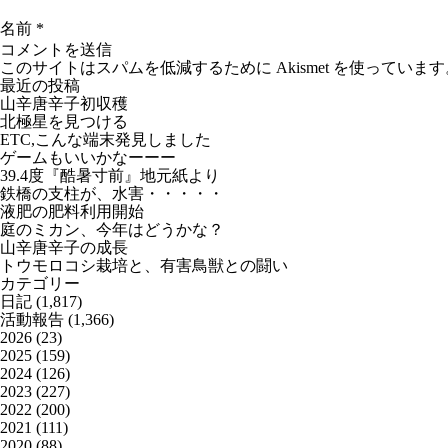
名前
*
このサイトはスパムを低減するために Akismet を使っています
最近の投稿
山辛唐辛子初収穫
北極星を見つける
ETC,こんな端末発見しました
ゲームもいいかなーーー
39.4度『酷暑寸前』地元紙より
鉄橋の支柱が、水害・・・・・
液肥の肥料利用開始
庭のミカン、今年はどうかな？
山辛唐辛子の成長
トウモロコシ栽培と、有害鳥獣との闘い
カテゴリー
日記
(1,817)
活動報告
(1,366)
2026
(23)
2025
(159)
2024
(126)
2023
(227)
2022
(200)
2021
(111)
2020
(88)