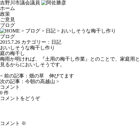
吉野川市議会議員
ホーム
政策
ご意見
ブログ
>
ブログ
>
日記
> おいしそうな梅干し作り
ブログ
2015.7.26
カテゴリー：
日記
おいしそうな梅干し作り
庭の梅干し
梅雨か明ければ、『土用の梅干し作業』とのことで、家庭用と
見るからにおいしそうです。
< 前の記事：
畑の草 伸びてます
次の記事：
今朝の高越山
>
コメント
0 件
コメントをどうぞ
コメント
※