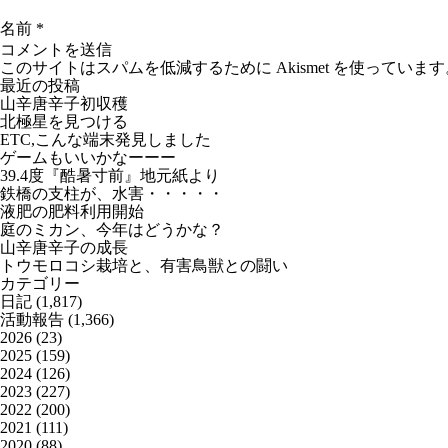
名前
*
このサイトはスパムを低減するために Akismet を使っています
最近の投稿
山辛唐辛子初収穫
北極星を見つける
ETC,こんな端末発見しました
ゲームもいいかなーーー
39.4度『酷暑寸前』地元紙より
鉄橋の支柱が、水害・・・・・
液肥の肥料利用開始
庭のミカン、今年はどうかな？
山辛唐辛子の成長
トウモロコシ栽培と、有害鳥獣との闘い
カテゴリー
日記
(1,817)
活動報告
(1,366)
2026
(23)
2025
(159)
2024
(126)
2023
(227)
2022
(200)
2021
(111)
2020
(88)