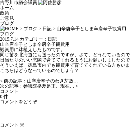
吉野川市議会議員
ホーム
政策
ご意見
ブログ
>
ブログ
>
日記
> 山辛唐辛子としま辛唐辛子観賞用
ブログ
2015.7.14
カテゴリー：
日記
山辛唐辛子としま辛唐辛子観賞用
観賞用に鉢植えしたものです。
同じ苗を北海道にも送ったのですが、さて、どうなているの
日当たりのいい窓際で育ててくれるようにお願いしましたので
そういえば、徳島市内でも観賞用で育ててくれている方もいま
こちらはどうなっているのでしょう？
< 前の記事：
山辛唐辛子のわき芽放…
次の記事：
参議院格差是正、現在…
>
コメント
0 件
コメントをどうぞ
コメント
※