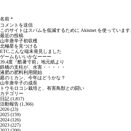
名前
*
このサイトはスパムを低減するために Akismet を使っています
最近の投稿
山辛唐辛子初収穫
北極星を見つける
ETC,こんな端末発見しました
ゲームもいいかなーーー
39.4度『酷暑寸前』地元紙より
鉄橋の支柱が、水害・・・・・
液肥の肥料利用開始
庭のミカン、今年はどうかな？
山辛唐辛子の成長
トウモロコシ栽培と、有害鳥獣との闘い
カテゴリー
日記
(1,817)
活動報告
(1,366)
2026
(23)
2025
(159)
2024
(126)
2023
(227)
2022
(200)