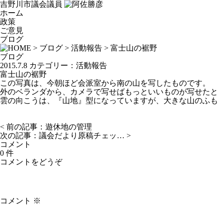
吉野川市議会議員
ホーム
政策
ご意見
ブログ
>
ブログ
>
活動報告
> 富士山の裾野
ブログ
2015.7.8
カテゴリー：
活動報告
富士山の裾野
この写真は、今朝ほど会派室から南の山を写したものです。
外のベランダから、カメラで写せばもっといいものが写せたと
雲の向こうは、『山地』型になっていますが、大きな山のふも
< 前の記事：
遊休地の管理
次の記事：
議会だより原稿チェッ…
>
コメント
0 件
コメントをどうぞ
コメント
※