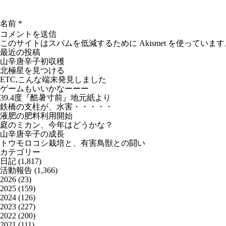
名前
*
このサイトはスパムを低減するために Akismet を使っています
最近の投稿
山辛唐辛子初収穫
北極星を見つける
ETC,こんな端末発見しました
ゲームもいいかなーーー
39.4度『酷暑寸前』地元紙より
鉄橋の支柱が、水害・・・・・
液肥の肥料利用開始
庭のミカン、今年はどうかな？
山辛唐辛子の成長
トウモロコシ栽培と、有害鳥獣との闘い
カテゴリー
日記
(1,817)
活動報告
(1,366)
2026
(23)
2025
(159)
2024
(126)
2023
(227)
2022
(200)
2021
(111)