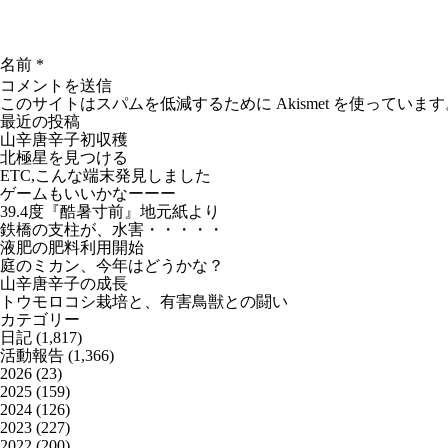
名前
*
このサイトはスパムを低減するために Akismet を使っています
最近の投稿
山辛唐辛子初収穫
北極星を見つける
ETC,こんな端末発見しました
ゲームもいいかなーーー
39.4度『酷暑寸前』地元紙より
鉄橋の支柱が、水害・・・・・
液肥の肥料利用開始
庭のミカン、今年はどうかな？
山辛唐辛子の成長
トウモロコシ栽培と、有害鳥獣との闘い
カテゴリー
日記
(1,817)
活動報告
(1,366)
2026
(23)
2025
(159)
2024
(126)
2023
(227)
2022
(200)