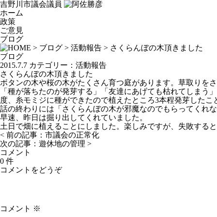
吉野川市議会議員
ホーム
政策
ご意見
ブログ
>
ブログ
>
活動報告
> さくらんぼの木頂きました
ブログ
2015.7.7
カテゴリー：
活動報告
さくらんぼの木頂きました
ボタンの木や桜の木がたくさん育つ庭があります。草取りをさ
「種が落ちたのが発芽する」「友達にあげても枯れてしまう」
度、糸モミジに種ができたので植えたところ3本程発芽したこ
話の終わりには「さくらんぼの木が邪魔なのでもらってくれな
早速、昨日は掘り出してくれていました。
土日で畑に植えることにしました。楽しみですが、失敗すると
< 前の記事：
市議会の正常化
次の記事：
遊休地の管理
>
コメント
0 件
コメントをどうぞ
コメント
※