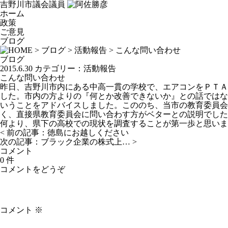
吉野川市議会議員
ホーム
政策
ご意見
ブログ
>
ブログ
>
活動報告
> こんな問い合わせ
ブログ
2015.6.30
カテゴリー：
活動報告
こんな問い合わせ
昨日、吉野川市内にある中高一貫の学校で、エアコンをＰＴＡ
した。市内の方よりの『何とか改善できないか』との話ではな
いうことをアドバイスしました。こののち、当市の教育委員会
く、直接県教育委員会に問い合わす方がベターとの説明でした
何より、県下の高校での現状を調査することが第一歩と思いま
< 前の記事：
徳島にお越しください
次の記事：
ブラック企業の株式上…
>
コメント
0 件
コメントをどうぞ
コメント
※