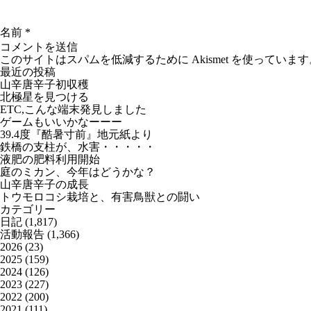
名前
*
このサイトはスパムを低減するために Akismet を使っています
最近の投稿
山辛唐辛子初収穫
北極星を見つける
ETC,こんな端末発見しました
ゲームもいいかなーーー
39.4度『酷暑寸前』地元紙より
鉄橋の支柱が、水害・・・・・
液肥の肥料利用開始
庭のミカン、今年はどうかな？
山辛唐辛子の成長
トウモロコシ栽培と、有害鳥獣との闘い
カテゴリー
日記
(1,817)
活動報告
(1,366)
2026
(23)
2025
(159)
2024
(126)
2023
(227)
2022
(200)
2021
(111)