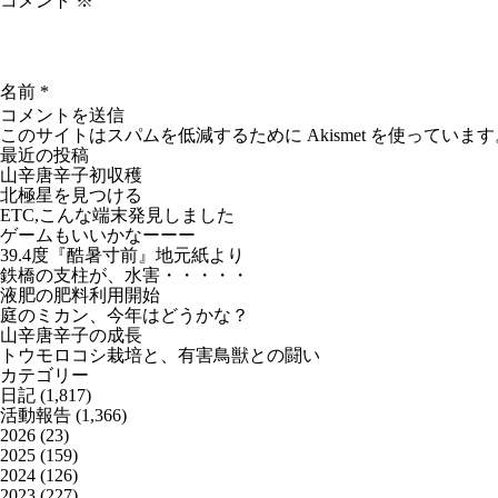
コメント
※
名前
*
このサイトはスパムを低減するために Akismet を使っています
最近の投稿
山辛唐辛子初収穫
北極星を見つける
ETC,こんな端末発見しました
ゲームもいいかなーーー
39.4度『酷暑寸前』地元紙より
鉄橋の支柱が、水害・・・・・
液肥の肥料利用開始
庭のミカン、今年はどうかな？
山辛唐辛子の成長
トウモロコシ栽培と、有害鳥獣との闘い
カテゴリー
日記
(1,817)
活動報告
(1,366)
2026
(23)
2025
(159)
2024
(126)
2023
(227)