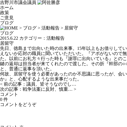
吉野川市議会議員
ホーム
政策
ご意見
ブログ
>
ブログ
>
活動報告
> 居留守
ブログ
2015.6.22
カテゴリー：
活動報告
居留守
先日、徳島まで出向いた時の出来事。15年以上もお借りして
えないか応対の職員に聞いていただいた。『アポがないので無
た。以前にお礼方々行った時も『謝罪に出向いている』とのこ
鍵の返却は担当者が来てくれたので渡した。その折『幹部の○
と、普通に返事を頂いた。
何故、居留守を使う必要があったのか不思議に思ったが、会い
か』と、心配するような出来事だった。
< 前の記事：
議員、皆そうなのでし…
次の記事：
戦争法案に反対、慎重…
>
コメント
0 件
コメントをどうぞ