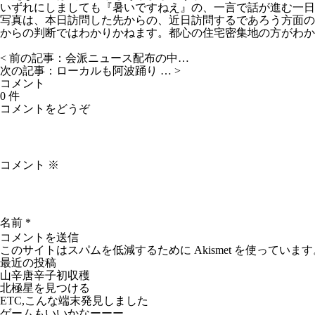
いずれにしましても『暑いですねえ』の、一言で話が進む一日
写真は、本日訪問した先からの、近日訪問するであろう方面の
からの判断ではわかりかねます。都心の住宅密集地の方がわか
< 前の記事：
会派ニュース配布の中…
次の記事：
ローカルも阿波踊り …
>
コメント
0 件
コメントをどうぞ
コメント
※
名前
*
このサイトはスパムを低減するために Akismet を使っています
最近の投稿
山辛唐辛子初収穫
北極星を見つける
ETC,こんな端末発見しました
ゲームもいいかなーーー