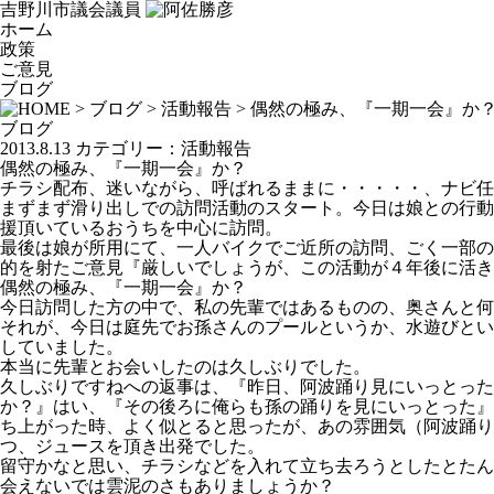
吉野川市議会議員
ホーム
政策
ご意見
ブログ
>
ブログ
>
活動報告
> 偶然の極み、『一期一会』か
ブログ
2013.8.13
カテゴリー：
活動報告
偶然の極み、『一期一会』か？
チラシ配布、迷いながら、呼ばれるままに・・・・・、ナビ任
まずまず滑り出しでの訪問活動のスタート。今日は娘との行動
援頂いているおうちを中心に訪問。
最後は娘が所用にて、一人バイクでご近所の訪問、ごく一部の
的を射たご意見『厳しいでしょうが、この活動が４年後に活き
偶然の極み、『一期一会』か？
今日訪問した方の中で、私の先輩ではあるものの、奥さんと
それが、今日は庭先でお孫さんのプールというか、水遊びとい
していました。
本当に先輩とお会いしたのは久しぶりでした。
久しぶりですねへの返事は、『昨日、阿波踊り見にいっとった
か？』はい、『その後ろに俺らも孫の踊りを見にいっとった』
ち上がった時、よく似とると思ったが、あの雰囲気（阿波踊り
つ、ジュースを頂き出発でした。
留守かなと思い、チラシなどを入れて立ち去ろうとしたとたん
会えないでは雲泥のさもありましょうか？