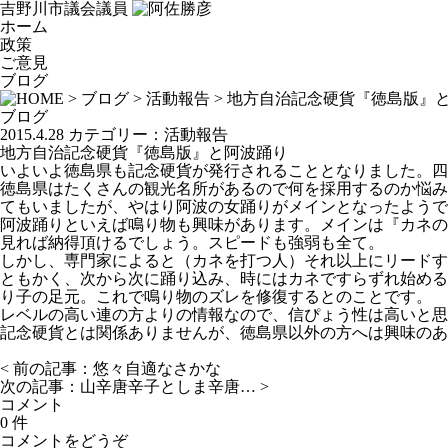
吉野川市議会議員
ホーム
政策
ご意見
ブログ
>
ブログ
>
活動報告
> 地方自治記念硬貨『徳島版』
ブログ
2015.4.28
カテゴリー：
活動報告
地方自治記念硬貨『徳島版』と阿波踊り
いよいよ徳島県も記念硬貨が発行されることとなりました。四
徳島県はたくさんの観光名所があるので何を採用するのか悩み
てもいましたが、やはり阿波の女踊りがメインとなったようで
阿波踊りといえば鳴り物も興味があります。メインは『カネの
見れば納得頂けるでしょう。スピードも強弱も全て。
しかし、専門家によると（カネを打つ人）それ以上にリードす
ともかく、次から次に踊り込み、時にはカネですらずれ始める
り子の足元。これで鳴り物のズレを修復するとのことです。
レベルの高い連の方よりの情報なので、信ぴょう性は高いと思
記念硬貨とは関係ありませんが、徳島県以外の方へは興味のあ
< 前の記事：
悠々自適なさかな
次の記事：
山辛唐辛子としま辛唐…
>
コメント
0 件
コメントをどうぞ