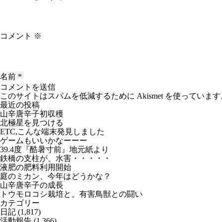
コメント
※
名前
*
このサイトはスパムを低減するために Akismet を使っています
最近の投稿
山辛唐辛子初収穫
北極星を見つける
ETC,こんな端末発見しました
ゲームもいいかなーーー
39.4度『酷暑寸前』地元紙より
鉄橋の支柱が、水害・・・・・
液肥の肥料利用開始
庭のミカン、今年はどうかな？
山辛唐辛子の成長
トウモロコシ栽培と、有害鳥獣との闘い
カテゴリー
日記
(1,817)
活動報告
(1,366)