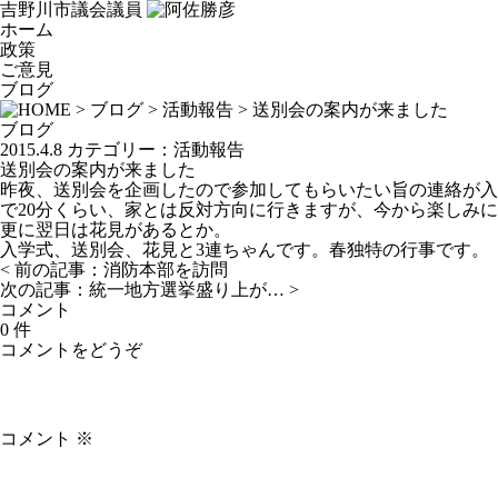
吉野川市議会議員
ホーム
政策
ご意見
ブログ
>
ブログ
>
活動報告
> 送別会の案内が来ました
ブログ
2015.4.8
カテゴリー：
活動報告
送別会の案内が来ました
昨夜、送別会を企画したので参加してもらいたい旨の連絡が入
で20分くらい、家とは反対方向に行きますが、今から楽しみ
更に翌日は花見があるとか。
入学式、送別会、花見と3連ちゃんです。春独特の行事です。
< 前の記事：
消防本部を訪問
次の記事：
統一地方選挙盛り上が…
>
コメント
0 件
コメントをどうぞ
コメント
※