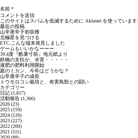
名前
*
このサイトはスパムを低減するために Akismet を使っています
最近の投稿
山辛唐辛子初収穫
北極星を見つける
ETC,こんな端末発見しました
ゲームもいいかなーーー
39.4度『酷暑寸前』地元紙より
鉄橋の支柱が、水害・・・・・
液肥の肥料利用開始
庭のミカン、今年はどうかな？
山辛唐辛子の成長
トウモロコシ栽培と、有害鳥獣との闘い
カテゴリー
日記
(1,817)
活動報告
(1,366)
2026
(23)
2025
(159)
2024
(126)
2023
(227)
2022
(200)
2021
(111)
2020
(88)