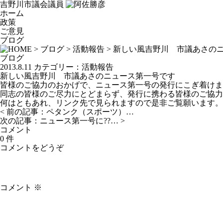
吉野川市議会議員
ホーム
政策
ご意見
ブログ
>
ブログ
>
活動報告
> 新しい風吉野川 市議あさの
ブログ
2013.8.11
カテゴリー：
活動報告
新しい風吉野川 市議あさのニュース第一号です
皆様のご協力のおかげで、ニュース第一号の発行にこぎ着けま
同志の皆様のご尽力にとどまらず、発行に携わる皆様のご協力
何はともあれ、
リンク先で見られますので
是非ご覧願います。
< 前の記事：
ペタンク（スポーツ）…
次の記事：
ニュース第一号に??…
>
コメント
0 件
コメントをどうぞ
コメント
※