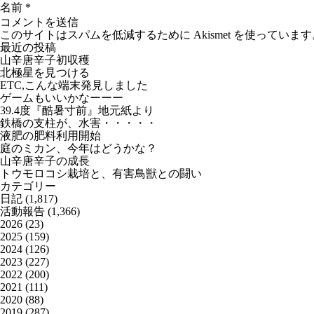
名前
*
このサイトはスパムを低減するために Akismet を使っています
最近の投稿
山辛唐辛子初収穫
北極星を見つける
ETC,こんな端末発見しました
ゲームもいいかなーーー
39.4度『酷暑寸前』地元紙より
鉄橋の支柱が、水害・・・・・
液肥の肥料利用開始
庭のミカン、今年はどうかな？
山辛唐辛子の成長
トウモロコシ栽培と、有害鳥獣との闘い
カテゴリー
日記
(1,817)
活動報告
(1,366)
2026
(23)
2025
(159)
2024
(126)
2023
(227)
2022
(200)
2021
(111)
2020
(88)
2019
(287)