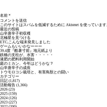
名前
*
このサイトはスパムを低減するために Akismet を使っています
最近の投稿
山辛唐辛子初収穫
北極星を見つける
ETC,こんな端末発見しました
ゲームもいいかなーーー
39.4度『酷暑寸前』地元紙より
鉄橋の支柱が、水害・・・・・
液肥の肥料利用開始
庭のミカン、今年はどうかな？
山辛唐辛子の成長
トウモロコシ栽培と、有害鳥獣との闘い
カテゴリー
日記
(1,817)
活動報告
(1,366)
2026
(23)
2025
(159)
2024
(126)
2023
(227)
2022
(200)