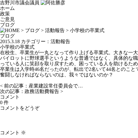
吉野川市議会議員
ホーム
政策
ご意見
ブログ
>
ブログ
>
活動報告
> 小学校の卒業式
ブログ
2015.3.18
カテゴリー：
活動報告
小学校の卒業式
在校生、卒業生が一丸となって作り上げる卒業式。大きな一
パイロットに野球選手というような普通ではなく、具体的な職
っている人に笑顔を取り戻すため、困っている人を助けるためe
卒業生は入学時46名だったのが、転出で2名いて44名とのこ
奮闘しなければならないのは、我々ではないのか？
< 前の記事：
産業建設常任委員会で…
次の記事：
政務活動費報告
>
コメント
0 件
コメントをどうぞ
コメント
※