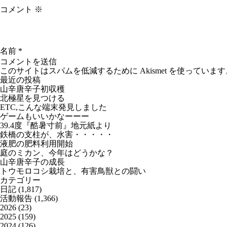
コメント
※
名前
*
このサイトはスパムを低減するために Akismet を使っています
最近の投稿
山辛唐辛子初収穫
北極星を見つける
ETC,こんな端末発見しました
ゲームもいいかなーーー
39.4度『酷暑寸前』地元紙より
鉄橋の支柱が、水害・・・・・
液肥の肥料利用開始
庭のミカン、今年はどうかな？
山辛唐辛子の成長
トウモロコシ栽培と、有害鳥獣との闘い
カテゴリー
日記
(1,817)
活動報告
(1,366)
2026
(23)
2025
(159)
2024
(126)