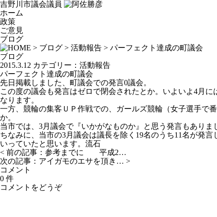
吉野川市議会議員
ホーム
政策
ご意見
ブログ
>
ブログ
>
活動報告
> パーフェクト達成の町議会
ブログ
2015.3.12
カテゴリー：
活動報告
パーフェクト達成の町議会
先日掲載しました、町議会での発言0議会。
この度の議会も発言はゼロで閉会されたとか。いよいよ4月に
なります。
一方、競輪の集客ＵＰ作戦での、ガールズ競輪（女子選手で番
か。
当市では、3月議会で『いかがなものか』と思う発言もありま
ちなみに、当市の3月議会は議長を除く19名のうち11名が発
いっていたと思います。流石
< 前の記事：
参考までに 平成2…
次の記事：
アイガモのエサを頂き…
>
コメント
0 件
コメントをどうぞ