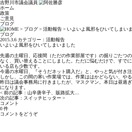
吉野川市議会議員
ホーム
政策
ご意見
ブログ
>
ブログ
>
活動報告
> いよいよ風邪をひいてしまい
ブログ
2015.3.6
カテゴリー：
活動報告
いよいよ風邪をひいてしまいました
先週の土曜日、応接間（ただの作業部屋です）の掘りごたつの
なく、買い替えることにしました。ただに悩むだけで、すでに
いる店も少数です。
今週の水曜日、『そうだネット購入だ』と、やっと気が付き注
しかし、この間の寒い作業場では、作業ははかどらない、やる
昨日は議会事務局に行きましたが、マスクマン。本日は昼過ぎ
になります。
< 前の記事：
山辛唐辛子、販路拡大…
次の記事：
スイッチヒッター
>
コメント
0 件
コメントをどうぞ