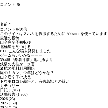
コメント
※
名前
*
このサイトはスパムを低減するために Akismet を使っています
最近の投稿
山辛唐辛子初収穫
北極星を見つける
ETC,こんな端末発見しました
ゲームもいいかなーーー
39.4度『酷暑寸前』地元紙より
鉄橋の支柱が、水害・・・・・
液肥の肥料利用開始
庭のミカン、今年はどうかな？
山辛唐辛子の成長
トウモロコシ栽培と、有害鳥獣との闘い
カテゴリー
日記
(1,817)
活動報告
(1,366)
2026
(23)
2025
(159)
2024
(126)