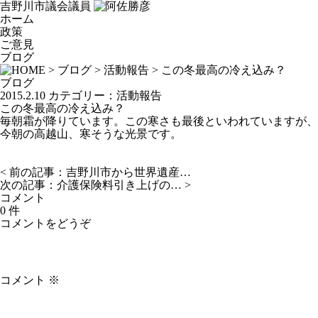
吉野川市議会議員
ホーム
政策
ご意見
ブログ
>
ブログ
>
活動報告
> この冬最高の冷え込み？
ブログ
2015.2.10
カテゴリー：
活動報告
この冬最高の冷え込み？
毎朝霜が降りています。この寒さも最後といわれていますが、
今朝の高越山、寒そうな光景です。
< 前の記事：
吉野川市から世界遺産…
次の記事：
介護保険料引き上げの…
>
コメント
0 件
コメントをどうぞ
コメント
※