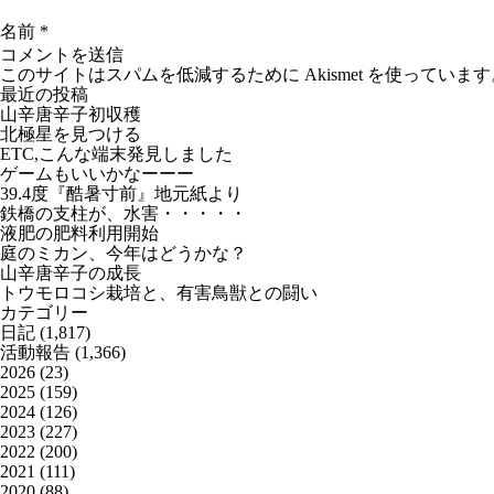
名前
*
このサイトはスパムを低減するために Akismet を使っています
最近の投稿
山辛唐辛子初収穫
北極星を見つける
ETC,こんな端末発見しました
ゲームもいいかなーーー
39.4度『酷暑寸前』地元紙より
鉄橋の支柱が、水害・・・・・
液肥の肥料利用開始
庭のミカン、今年はどうかな？
山辛唐辛子の成長
トウモロコシ栽培と、有害鳥獣との闘い
カテゴリー
日記
(1,817)
活動報告
(1,366)
2026
(23)
2025
(159)
2024
(126)
2023
(227)
2022
(200)
2021
(111)
2020
(88)