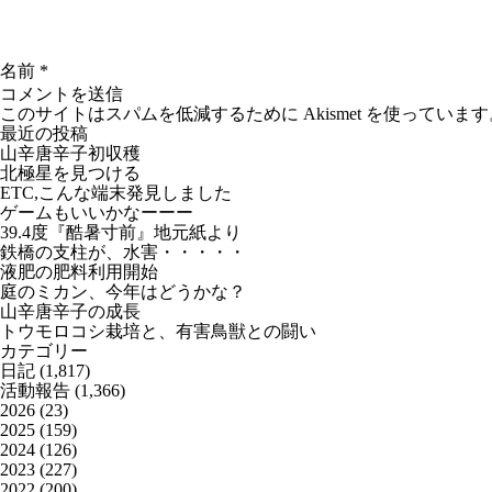
名前
*
このサイトはスパムを低減するために Akismet を使っています
最近の投稿
山辛唐辛子初収穫
北極星を見つける
ETC,こんな端末発見しました
ゲームもいいかなーーー
39.4度『酷暑寸前』地元紙より
鉄橋の支柱が、水害・・・・・
液肥の肥料利用開始
庭のミカン、今年はどうかな？
山辛唐辛子の成長
トウモロコシ栽培と、有害鳥獣との闘い
カテゴリー
日記
(1,817)
活動報告
(1,366)
2026
(23)
2025
(159)
2024
(126)
2023
(227)
2022
(200)