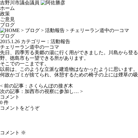
吉野川市議会議員
ホーム
政策
ご意見
ブログ
>
ブログ
>
活動報告
> チェリーラン道中の一コマ
ブログ
2015.1.26
カテゴリー：
活動報告
チェリーラン道中の一コマ
先日、四季芳る美郷の湯に行く用ができました。川島から登る
野、徳島市も一望できる所があります。
そこでの一こまです。
以前は、このような立派な建造物はなかったように思います。
何故かゴミが捨てられ、休憩するための椅子の上には煙草の吸
< 前の記事：
さくらんぼの接ぎ木
次の記事：
加西市の視察に参加し…
>
コメント
0 件
コメントをどうぞ
コメント
※