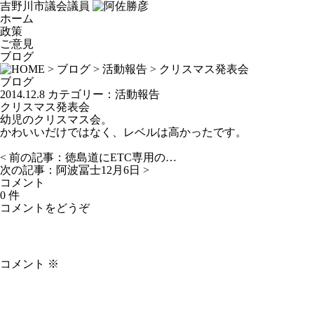
吉野川市議会議員
ホーム
政策
ご意見
ブログ
>
ブログ
>
活動報告
> クリスマス発表会
ブログ
2014.12.8
カテゴリー：
活動報告
クリスマス発表会
幼児のクリスマス会。
かわいいだけではなく、レベルは高かったです。
< 前の記事：
徳島道にETC専用の…
次の記事：
阿波冨士12月6日
>
コメント
0 件
コメントをどうぞ
コメント
※