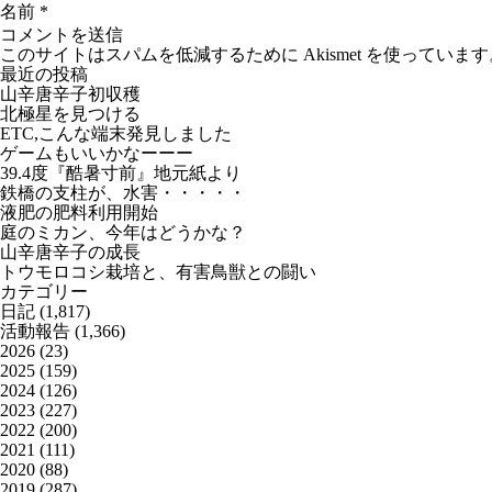
名前
*
このサイトはスパムを低減するために Akismet を使っています
最近の投稿
山辛唐辛子初収穫
北極星を見つける
ETC,こんな端末発見しました
ゲームもいいかなーーー
39.4度『酷暑寸前』地元紙より
鉄橋の支柱が、水害・・・・・
液肥の肥料利用開始
庭のミカン、今年はどうかな？
山辛唐辛子の成長
トウモロコシ栽培と、有害鳥獣との闘い
カテゴリー
日記
(1,817)
活動報告
(1,366)
2026
(23)
2025
(159)
2024
(126)
2023
(227)
2022
(200)
2021
(111)
2020
(88)
2019
(287)