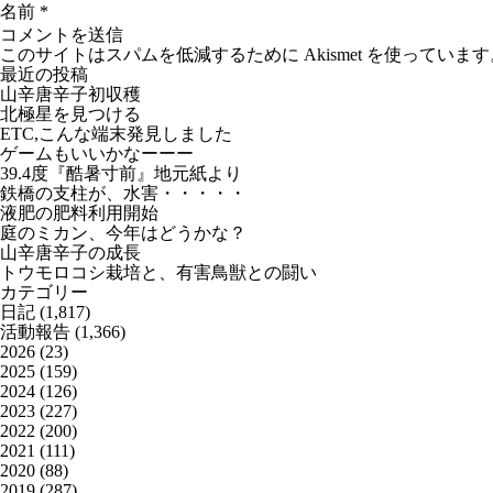
名前
*
このサイトはスパムを低減するために Akismet を使っています
最近の投稿
山辛唐辛子初収穫
北極星を見つける
ETC,こんな端末発見しました
ゲームもいいかなーーー
39.4度『酷暑寸前』地元紙より
鉄橋の支柱が、水害・・・・・
液肥の肥料利用開始
庭のミカン、今年はどうかな？
山辛唐辛子の成長
トウモロコシ栽培と、有害鳥獣との闘い
カテゴリー
日記
(1,817)
活動報告
(1,366)
2026
(23)
2025
(159)
2024
(126)
2023
(227)
2022
(200)
2021
(111)
2020
(88)
2019
(287)