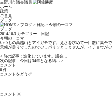
吉野川市議会議員
ホーム
政策
ご意見
ブログ
>
ブログ
>
日記
> 今朝の一コマ
ブログ
2014.10.3
カテゴリー：
日記
今朝の一コマ
いつもの高越山とアイガモです。えさを求めて一目散に集合で
天候が曇りでしたので少しパリッとしませんが、イチョウが少
< 前の記事：
進化しています。議会…
次の記事：
今日は34年となる結…
>
コメント
0 件
コメントをどうぞ
コメント
※