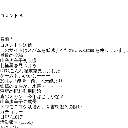
コメント
※
名前
*
このサイトはスパムを低減するために Akismet を使っています
最近の投稿
山辛唐辛子初収穫
北極星を見つける
ETC,こんな端末発見しました
ゲームもいいかなーーー
39.4度『酷暑寸前』地元紙より
鉄橋の支柱が、水害・・・・・
液肥の肥料利用開始
庭のミカン、今年はどうかな？
山辛唐辛子の成長
トウモロコシ栽培と、有害鳥獣との闘い
カテゴリー
日記
(1,817)
活動報告
(1,366)
2026
(23)