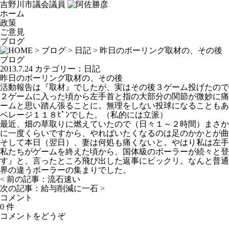
吉野川市議会議員
ホーム
政策
ご意見
ブログ
>
ブログ
>
日記
> 昨日のボーリング取材の、その後
ブログ
2013.7.24
カテゴリー：
日記
昨日のボーリング取材の、その後
活動報告は『取材』でしたが、実はその後３ゲーム投げたので
２ゲームに入った頃から左手首と指の大部分の関節が微妙に痛
ームと思い踏ん張ることに。無理をしない投球になることもあ
ベレージ１１８ﾋﾟﾝでした。（私的には立派）
最近、畑の草取りに燃えていたので（日々１～２時間）まさか
に一度くらいですから、やればいたくなるのは足のかかとが曲
そして本日（翌日）、妻は何処も痛くないと。やはり私は左手
私たちがゲームを終えた頃から、国体級のボーラーが続々と登
す』と、言ったところ飛び出した返事にビックリ。なんと普通
界の違うボーラーの集まりでした。
< 前の記事：
流石速い
次の記事：
給与削減に一石
>
コメント
0 件
コメントをどうぞ