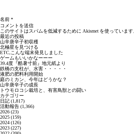
名前
*
このサイトはスパムを低減するために Akismet を使っています
最近の投稿
山辛唐辛子初収穫
北極星を見つける
ETC,こんな端末発見しました
ゲームもいいかなーーー
39.4度『酷暑寸前』地元紙より
鉄橋の支柱が、水害・・・・・
液肥の肥料利用開始
庭のミカン、今年はどうかな？
山辛唐辛子の成長
トウモロコシ栽培と、有害鳥獣との闘い
カテゴリー
日記
(1,817)
活動報告
(1,366)
2026
(23)
2025
(159)
2024
(126)
2023
(227)
2022
(200)