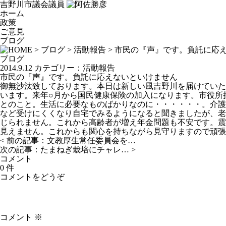
吉野川市議会議員
ホーム
政策
ご意見
ブログ
>
ブログ
>
活動報告
> 市民の『声』です。負託に応
ブログ
2014.9.12
カテゴリー：
活動報告
市民の『声』です。負託に応えないといけません
御無沙汰致しております。本日は新しい風吉野川を届けていた
います。来年○月から国民健康保険の加入になります。市役所
とのこと。生活に必要なものばかりなのに・・・・・・。介護も
など受けにくくなり自宅でみるようになると聞きましたが、老
じられません。これから高齢者が増え年金問題も不安です。震
見えません。これからも関心を持ちながら見守りますので頑張
< 前の記事：
文教厚生常任委員会を…
次の記事：
たまねぎ栽培にチャレ…
>
コメント
0 件
コメントをどうぞ
コメント
※