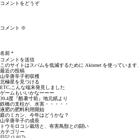
コメントをどうぞ
コメント
※
名前
*
このサイトはスパムを低減するために Akismet を使っています
最近の投稿
山辛唐辛子初収穫
北極星を見つける
ETC,こんな端末発見しました
ゲームもいいかなーーー
39.4度『酷暑寸前』地元紙より
鉄橋の支柱が、水害・・・・・
液肥の肥料利用開始
庭のミカン、今年はどうかな？
山辛唐辛子の成長
トウモロコシ栽培と、有害鳥獣との闘い
カテゴリー
日記
(1,817)