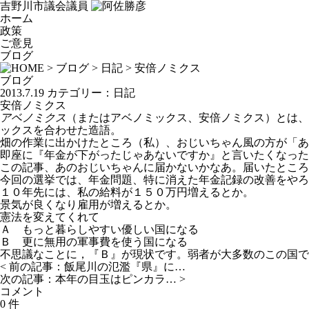
吉野川市議会議員
ホーム
政策
ご意見
ブログ
>
ブログ
>
日記
> 安倍ノミクス
ブログ
2013.7.19
カテゴリー：
日記
安倍ノミクス
アベノミクス
（またはアベノミックス、安倍ノミクス）とは、
ックスを合わせた造語。
畑の作業に出かけたところ（私）、おじいちゃん風の方が「あ
即座に『年金が下がったじゃあないですか』と言いたくなった
この記事、あのおじいちゃんに届かないかなあ。届いたところ
今回の選挙では、年金問題、特に消えた年金記録の改善をやろ
１０年先には、私の給料が１５０万円増えるとか。
景気が良くなり雇用が増えるとか。
憲法を変えてくれて
Ａ もっと暮らしやすい優しい国になる
Ｂ 更に無用の軍事費を使う国になる
不思議なことに，『Ｂ』が現状です。弱者が大多数のこの国で
< 前の記事：
飯尾川の氾濫『県』に…
次の記事：
本年の目玉はピンカラ…
>
コメント
0 件