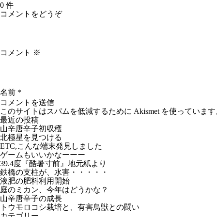
0 件
コメントをどうぞ
コメント
※
名前
*
このサイトはスパムを低減するために Akismet を使っています
最近の投稿
山辛唐辛子初収穫
北極星を見つける
ETC,こんな端末発見しました
ゲームもいいかなーーー
39.4度『酷暑寸前』地元紙より
鉄橋の支柱が、水害・・・・・
液肥の肥料利用開始
庭のミカン、今年はどうかな？
山辛唐辛子の成長
トウモロコシ栽培と、有害鳥獣との闘い
カテゴリー