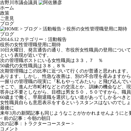
吉野川市議会議員
ホーム
政策
ご意見
ブログ
>
ブログ
>
活動報告
> 役所の女性管理職登用に期待
ブログ
2014.6.12
カテゴリー：
活動報告
役所の女性管理職登用に期待
10日火曜日、発言通告の通り、市役所女性職員の登用につい
という表現が近いです。
次の管理職ポストにいる女性職員は３３，７ ％
50歳代の女性職員は３８，８％
次期管理職はこの比率に近づいて行くのが普通と思われます。
あります。しかし、性急な改善は、別の不合理を産みますから
一握りの管理職の現実に『私もやってみたい』と飛び込んでい
そこで、進んだ市町村などとの交流とか、訓練の機会など、現
答弁は不要としながら、目標は男女５０，５０ですから、職員
60歳まで働く。早期退職を選択しない道があってしかるべき
女性職員自らも意思表示をするというスタンスはないのでしょ
最後に
来年3月の新聞記事も同じようなことがかかれませんようにと
< 前の記事：
今朝の朝日
次の記事：
トラクターコースター
>
コメント