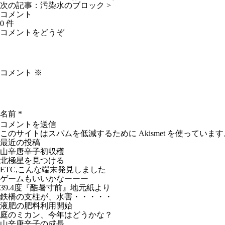
次の記事：
汚染水のブロック
>
コメント
0 件
コメントをどうぞ
コメント
※
名前
*
このサイトはスパムを低減するために Akismet を使っています
最近の投稿
山辛唐辛子初収穫
北極星を見つける
ETC,こんな端末発見しました
ゲームもいいかなーーー
39.4度『酷暑寸前』地元紙より
鉄橋の支柱が、水害・・・・・
液肥の肥料利用開始
庭のミカン、今年はどうかな？
山辛唐辛子の成長