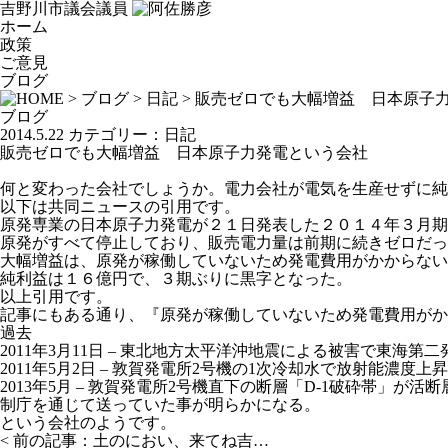
吉野川市議会議員
ホーム
政策
ご意見
ブログ
>
ブログ
>
日記
> 販売ゼロでも大幅増益 日本原子
ブログ
2014.5.22
カテゴリー：
日記
販売ゼロでも大幅増益 日本原子力発電という会社
何と変わった会社でしょうか。電力会社が電気を生産せずに純
以下は共同ニュースの引用です。
原発専業の日本原子力発電が２１日発表した２０１４年３月期
原発がすべて停止しており、販売電力量は前期に続きゼロだっ
大幅増益は、原発が稼働していないため発電費用がかからない
純利益は１６億円で、３期ぶりに黒字となった。
以上引用です。
記事にもある通り、『原発が稼働していないため発電費用がか
過去
2011年3月11日 –
東北地方太平洋沖地震
による被害で東海第二
2011年5月2日 – 敦賀発電所2号機の1次冷却水で放射能濃度
2013年5月 – 敦賀発電所2号機直下の断層「D-1破砕帯」が
制庁
を通じて送っていた事が明らかになる。
という会社のようです。
< 前の記事：
土のにおい、来てね吉…