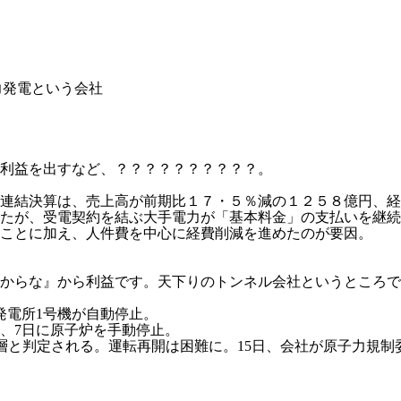
力発電という会社
利益を出すなど、？？？？？？？？？？。
連結決算は、売上高が前期比１７・５％減の１２５８億円、経
たが、受電契約を結ぶ大手電力が「基本料金」の支払いを継続
ことに加え、人件費を中心に経費削減を進めたのが要因。
からな』から利益です。天下りのトンネル会社というところで
発電所1号機が自動停止。
上昇、7日に原子炉を手動停止。
活断層と判定される。運転再開は困難に。15日、会社が
原子力規制