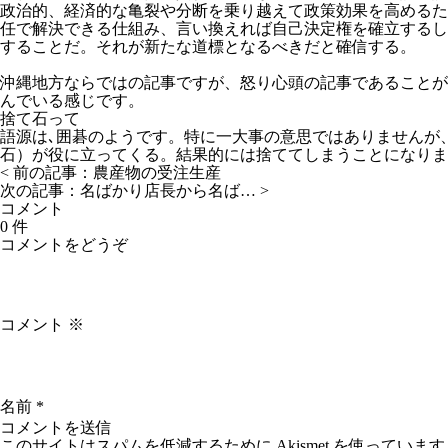
政治的、経済的な亀裂や分断を乗り越えて政策効果を高めるた
任で解決できる仕組み、言い換えれば自己決定権を確立するし
することだ。それが新たな道標となるべきだと確信する。
沖縄地方ならではの記事ですが、怒り心頭の記事であることが
んでいる感じです。
捨て石って
語源は､囲碁のようです。特に一大事の意思ではありませんが
石）が役に立ってくる。結果的には捨ててしまうことになりま
< 前の記事：
農産物の受注生産
次の記事：
名ばかり店長から名ば…
>
コメント
0 件
コメントをどうぞ
コメント
※
名前
*
このサイトはスパムを低減するために Akismet を使っています