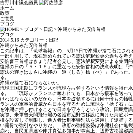
吉野川市議会議員
ホーム
政策
ご意見
ブログ
>
ブログ
>
日記
> 沖縄からみた安倍首相
ブログ
2014.5.16
カテゴリー：
日記
沖縄からみた安倍首相
この記事は、『琉球新報』の、5月15日で沖縄が捨て石にさ
一部引用して、現在進められている憲法解釈変更の過ちを考え
安倍晋三首相はきょう記者会見し、憲法解釈変更による集団的
復帰の日の「５・１５」に重なった安倍首相の決意表明は「沖
憲法の輝きはまさに沖縄の「道（しる）標（べ）」であった。
る。
沖縄が捨て石にならないか。
琉球王国末期にフランスが琉球を占領するという情報を得た水
る。 「琉球がフランスに奪われても、日本から援軍を送って
ければならないのだから、日本を占領するには何十倍もの犠牲
ランスの軍事的脅威から日本を守るために琉球を「捨て石」に
を沖縄に押し付けることで日本を守ろうという政治、国民意識
実際、米軍普天間飛行場の名護市辺野古移設に向けた海底ボー
柵を設置して制限し、進入者は刑事特別法を適用して逮捕する
い露骨で強引なやり方だ。 政府の強権姿勢は沖縄社会に亀裂
崩れ、自民党県連や仲井真弘多知事が事実上、辺野古移設容認