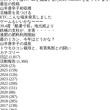
最近の投稿
山辛唐辛子初収穫
北極星を見つける
ETC,こんな端末発見しました
ゲームもいいかなーーー
39.4度『酷暑寸前』地元紙より
鉄橋の支柱が、水害・・・・・
液肥の肥料利用開始
庭のミカン、今年はどうかな？
山辛唐辛子の成長
トウモロコシ栽培と、有害鳥獣との闘い
カテゴリー
日記
(1,817)
活動報告
(1,366)
2026
(23)
2025
(159)
2024
(126)
2023
(227)
2022
(200)
2021
(111)
2020
(88)
2019
(287)
2018
(285)
2017
(238)
2016
(394)