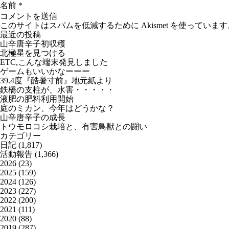
名前
*
このサイトはスパムを低減するために Akismet を使っています
最近の投稿
山辛唐辛子初収穫
北極星を見つける
ETC,こんな端末発見しました
ゲームもいいかなーーー
39.4度『酷暑寸前』地元紙より
鉄橋の支柱が、水害・・・・・
液肥の肥料利用開始
庭のミカン、今年はどうかな？
山辛唐辛子の成長
トウモロコシ栽培と、有害鳥獣との闘い
カテゴリー
日記
(1,817)
活動報告
(1,366)
2026
(23)
2025
(159)
2024
(126)
2023
(227)
2022
(200)
2021
(111)
2020
(88)
2019
(287)