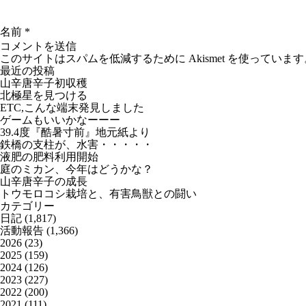
名前
*
このサイトはスパムを低減するために Akismet を使っています
最近の投稿
山辛唐辛子初収穫
北極星を見つける
ETC,こんな端末発見しました
ゲームもいいかなーーー
39.4度『酷暑寸前』地元紙より
鉄橋の支柱が、水害・・・・・
液肥の肥料利用開始
庭のミカン、今年はどうかな？
山辛唐辛子の成長
トウモロコシ栽培と、有害鳥獣との闘い
カテゴリー
日記
(1,817)
活動報告
(1,366)
2026
(23)
2025
(159)
2024
(126)
2023
(227)
2022
(200)
2021
(111)