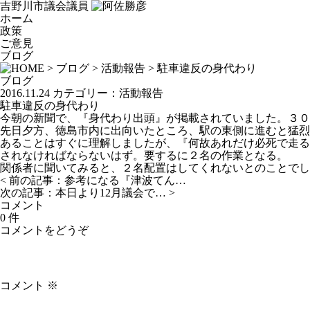
吉野川市議会議員
ホーム
政策
ご意見
ブログ
>
ブログ
>
活動報告
> 駐車違反の身代わり
ブログ
2016.11.24
カテゴリー：
活動報告
駐車違反の身代わり
今朝の新聞で、『身代わり出頭』が掲載されていました。３０
先日夕方、徳島市内に出向いたところ、駅の東側に進むと猛烈
あることはすぐに理解しましたが、『何故あれだけ必死で走る
されなければならないはず。要するに２名の作業となる。
関係者に聞いてみると、２名配置はしてくれないとのことでし
< 前の記事：
参考になる『津波てん…
次の記事：
本日より12月議会で…
>
コメント
0 件
コメントをどうぞ
コメント
※