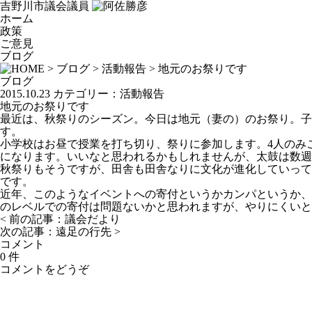
吉野川市議会議員
ホーム
政策
ご意見
ブログ
>
ブログ
>
活動報告
> 地元のお祭りです
ブログ
2015.10.23
カテゴリー：
活動報告
地元のお祭りです
最近は、秋祭りのシーズン。今日は地元（妻の）のお祭り。子
す。
小学校はお昼で授業を打ち切り、祭りに参加します。4人のみ
になります。いいなと思われるかもしれませんが、太鼓は数週
秋祭りもそうですが、田舎も田舎なりに文化が進化していって
です。
近年、このようなイベントへの寄付というかカンパというか、
のレベルでの寄付は問題ないかと思われますが、やりにくいと
< 前の記事：
議会だより
次の記事：
遠足の行先
>
コメント
0 件
コメントをどうぞ