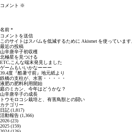
コメント
※
名前
*
このサイトはスパムを低減するために Akismet を使っています
最近の投稿
山辛唐辛子初収穫
北極星を見つける
ETC,こんな端末発見しました
ゲームもいいかなーーー
39.4度『酷暑寸前』地元紙より
鉄橋の支柱が、水害・・・・・
液肥の肥料利用開始
庭のミカン、今年はどうかな？
山辛唐辛子の成長
トウモロコシ栽培と、有害鳥獣との闘い
カテゴリー
日記
(1,817)
活動報告
(1,366)
2026
(23)
2025
(159)
2024
(126)