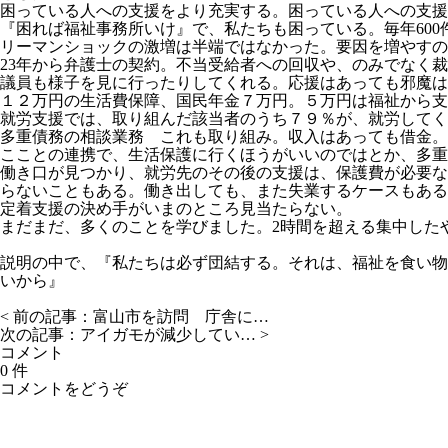
困っている人への支援をより充実する。困っている人への支援
『困れば福祉事務所いけ』で、私たちも困っている。毎年600
リーマンショックの激増は半端ではなかった。要因を増やすの
23年から弁護士の契約。不当受給者への回収や、のみでなく
議員も様子を見に行ったりしてくれる。応援はあっても邪魔は
１２万円の生活費保障、国民年金７万円。５万円は福祉から支
就労支援では、取り組んだ該当者のうち７９％が、就労してく
多重債務の相談業務 これも取り組み。収入はあっても借金。
こことの連携で、生活保護に行くほうがいいのではとか、多重
働き口が見つかり、就労先のその後の支援は、保護費が必要な
らないこともある。働き出しても、また失業するケースもある
定着支援の決め手がいまのところ見当たらない。
まだまだ、多くのことを学びました。2時間を超える集中した
説明の中で、『私たちは必ず団結する。それは、福祉を食い物
いから』
< 前の記事：
富山市を訪問 庁舎に…
次の記事：
アイガモが減少してい…
>
コメント
0 件
コメントをどうぞ