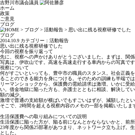
吉野川市議会議員
ホーム
政策
ご意見
ブログ
>
ブログ
>
活動報告
> 思い出に残る視察研修でした
ブログ
2014.10.9
カテゴリー：
活動報告
思い出に残る視察研修でした
今回の視察を振り返って
先に、視察への声かけありがとうございました。まずは、関係
写真は、伊吹山です。高速を高速走行する車内からの写真です
視察について
何がすごいといっても、豊中市の職員のスタンス。社会正義を
ることのできる能力を身につける。そのための訓練も半端では
リーマンショックから、保護費の需給請求は激増。いかに受給
い。借金地獄に陥った方も、弁護士とともに相談、解決してい
額の減少。
激増で普通の支給額が横ばいでもすごいはずが、減額したとい
そこで、2時間を超える視察内容のメモの一部を掲載いたしま
生活保護費への取り組みについての説明
生活保護に陥った方が、陥る前になんとかならないかと、前所
23年度から関係25部署があつまり、ネットワーク立ち上げ。
とした。