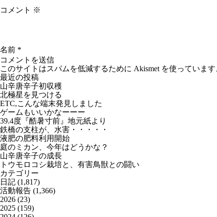
コメント
※
名前
*
このサイトはスパムを低減するために Akismet を使っています
最近の投稿
山辛唐辛子初収穫
北極星を見つける
ETC,こんな端末発見しました
ゲームもいいかなーーー
39.4度『酷暑寸前』地元紙より
鉄橋の支柱が、水害・・・・・
液肥の肥料利用開始
庭のミカン、今年はどうかな？
山辛唐辛子の成長
トウモロコシ栽培と、有害鳥獣との闘い
カテゴリー
日記
(1,817)
活動報告
(1,366)
2026
(23)
2025
(159)
2024
(126)